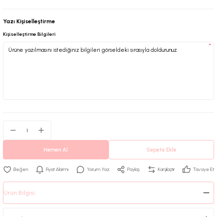
Yazı Kişiselleştirme
Kişiselleştirme Bilgileri
*
Hemen Al
Sepete Ekle
Fiyat Alarmı
Yorum Yaz
Paylaş
Karşılaştır
Tavsiye Et
Ürün Bilgisi