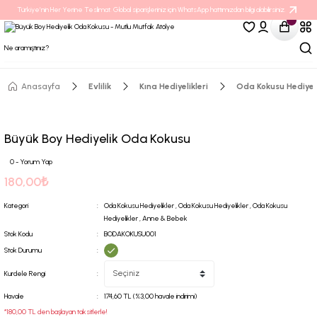
Türkiye’nin Her Yerine Teslimat. Global siparişleriniz için WhatsApp hattımızdan bilgi alabilirsiniz.
Anasayfa
Evlilik
Kına Hediyelikleri
Oda Kokusu Hediyeli
Büyük Boy Hediyelik Oda Kokusu
0 - Yorum Yap
180,00₺
Kategori
Oda Kokusu Hediyelikler
,
Oda Kokusu Hediyelikler
,
Oda Kokusu
Hediyelikler
,
Anne & Bebek
Stok Kodu
BODAKOKUSU001
Stok Durumu
Kurdele Rengi
Havale
174,60 TL (%3,00 havale indirimi)
*180,00 TL den başlayan taksitlerle!