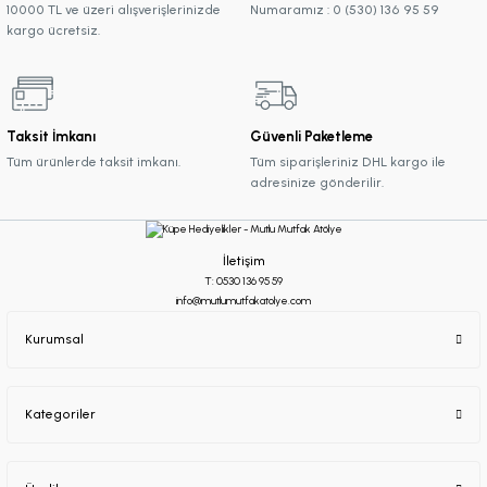
10000 TL ve üzeri alışverişlerinizde
Numaramız : 0 (530) 136 95 59
kargo ücretsiz.
Taksit İmkanı
Güvenli Paketleme
Tüm ürünlerde taksit imkanı.
Tüm siparişleriniz DHL kargo ile
adresinize gönderilir.
İletişim
T: 0530 136 95 59
info@mutlumutfakatolye.com
Kurumsal
Kategoriler