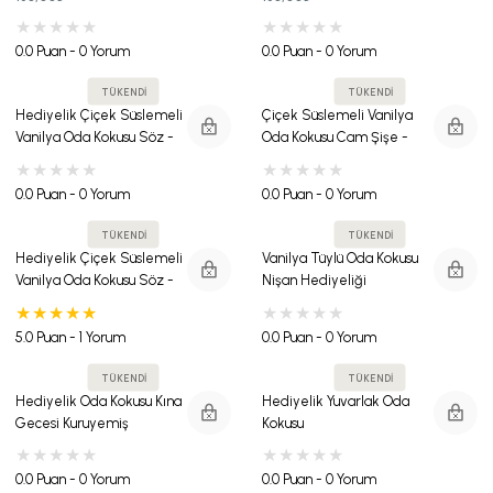
0.0 Puan - 0 Yorum
0.0 Puan - 0 Yorum
TÜKENDİ
TÜKENDİ
Hediyelik Çiçek Süslemeli
Çiçek Süslemeli Vanilya
Vanilya Oda Kokusu Söz -
Oda Kokusu Cam Şişe -
Nişan Düğün Hediyeliği
Düğün - Nişan Hediyeliği
0.0 Puan - 0 Yorum
0.0 Puan - 0 Yorum
TÜKENDİ
TÜKENDİ
Hediyelik Çiçek Süslemeli
Vanilya Tüylü Oda Kokusu
Vanilya Oda Kokusu Söz -
Nişan Hediyeliği
Nişan Düğün Hediyeliği
5.0 Puan - 1 Yorum
0.0 Puan - 0 Yorum
TÜKENDİ
TÜKENDİ
Hediyelik Oda Kokusu Kına
Hediyelik Yuvarlak Oda
Gecesi Kuruyemiş
Kokusu
Çikolatalı Kart Ve Karton
Çanta Seti
0.0 Puan - 0 Yorum
0.0 Puan - 0 Yorum