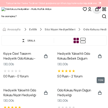
Türkiye’nin Her Yerine Teslimat. Global siparişleriniz için WhatsApp hattımızdan bilgi alabilirsiniz.
0
Anasayfa
Evlilik
Söz Nişan Hediyelikleri
Oda Kokusu Hediye
SIRALA
Kişiye Özel Tasarım
Hediyelik Yükseltili Oda
Hediyelik Oda Kokusu -
Kokusu Bebek Doğum
Somon Kurdeleli ve Çiçek
Hediyeliği
130,00₺
130,00₺
Desenli (Nişan, Düğün, Söz
Hatırası)
0.0 Puan - 0 Yorum
5.0 Puan - 2 Yorum
YENİ
Hediyelik Yükseltili Oda
Oda Kokusu Nişan Düğün
Kokusu Nişan Hediyeliği
Hediyeliği
130,00₺
130,00₺