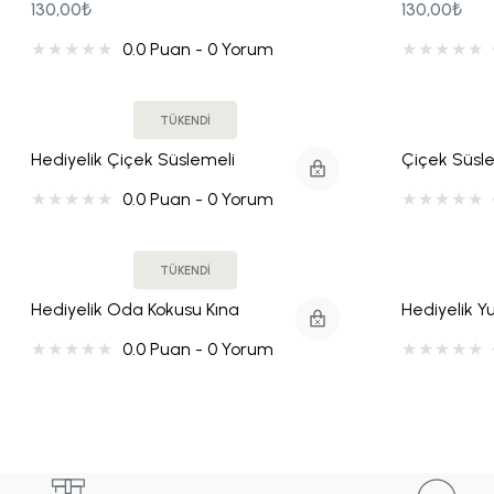
130,00₺
130,00₺
Tohum Kalem Hediyelikler
0.0 Puan - 0 Yorum
Yılbaşı Hediyeliği
TÜKENDİ
Hediyelik Çiçek Süslemeli
Çiçek Süsl
Vanilya Oda Kokusu Söz - Nişan
Kokusu Cam
0.0 Puan - 0 Yorum
Düğün Hediyeliği
Hediyeliği
TÜKENDİ
Hediyelik Oda Kokusu Kına
Hediyelik Y
Gecesi Kuruyemiş Çikolatalı Kart
0.0 Puan - 0 Yorum
Ve Karton Çanta Seti