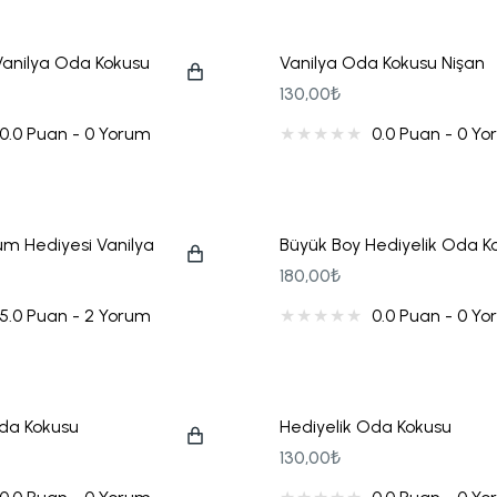
Vanilya Oda Kokusu
Vanilya Oda Kokusu Nişan
Hediyeliği
130,00₺
0.0 Puan - 0 Yorum
0.0 Puan - 0 Y
m Hediyesi Vanilya
Büyük Boy Hediyelik Oda K
 Kokusu
180,00₺
5.0 Puan - 2 Yorum
0.0 Puan - 0 Y
Oda Kokusu
Hediyelik Oda Kokusu
130,00₺