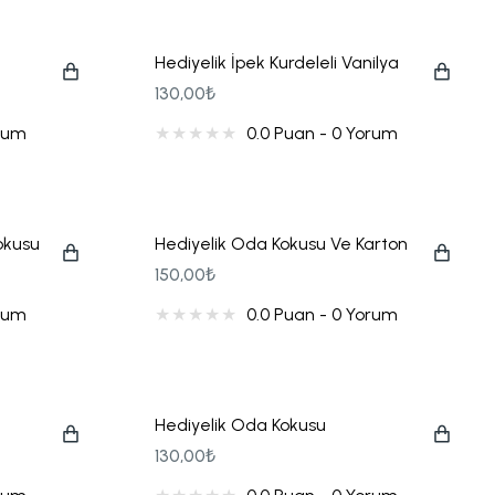
Hediyelik İpek Kurdeleli Vanilya
Oda Kokusu
130,00₺
orum
0.0 Puan - 0 Yorum
okusu
Hediyelik Oda Kokusu Ve Karton
Çanta Seti
150,00₺
orum
0.0 Puan - 0 Yorum
Hediyelik Oda Kokusu
130,00₺