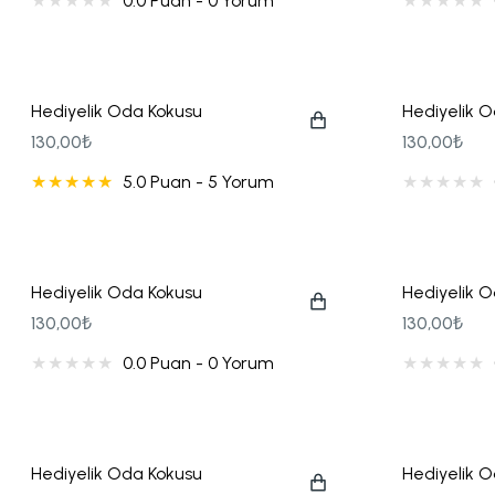
0.0 Puan - 0 Yorum
Makrome Hediyelikler
Mum Hediyelikler
Hediyelik Oda Kokusu
Hediyelik 
130,00₺
130,00₺
5.0 Puan - 5 Yorum
Oda Kokusu Hediyelikleri
Sabun Hediyelikler
Hediyelik Oda Kokusu
Hediyelik 
(Gold/Silver)
130,00₺
130,00₺
Şans Bilekliği
0.0 Puan - 0 Yorum
Sukulent Hediyelik
Hediyelik Oda Kokusu
Hediyelik 