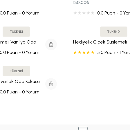
130,00₺
0.0 Puan - 0 Yorum
0.0 Puan - 0 Y
TÜKENDİ
TÜKENDİ
emeli Vanilya Oda
Hediyelik Çiçek Süslemeli
 Şişe - Düğün - Nişan
Vanilya Oda Kokusu Söz - 
0.0 Puan - 0 Yorum
5.0 Puan - 1 Yo
Düğün Hediyeliği
TÜKENDİ
uvarlak Oda Kokusu
0.0 Puan - 0 Yorum