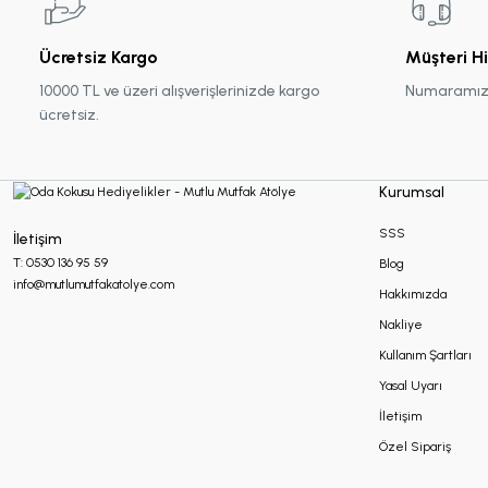
Ücretsiz Kargo
Müşteri H
10000 TL ve üzeri alışverişlerinizde kargo
Numaramız :
ücretsiz.
Kurumsal
SSS
İletişim
T: 0530 136 95 59
Blog
info@mutlumutfakatolye.com
Hakkımızda
Nakliye
Kullanım Şartları
Yasal Uyarı
İletişim
Özel Sipariş