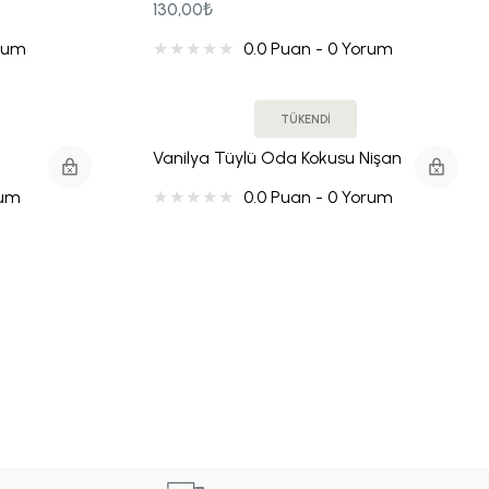
130,00₺
orum
0.0 Puan - 0 Yorum
TÜKENDİ
Vanilya Tüylü Oda Kokusu Nişan
Nişan
Hediyeliği
rum
0.0 Puan - 0 Yorum