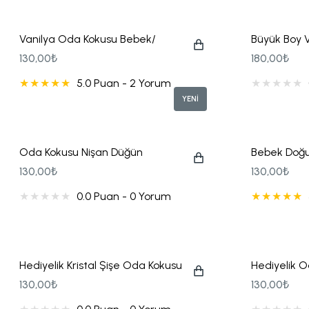
Çeşitli Hediyelikler
Hediye Setleri
İkili Ahşap Altlıklı Fincan
Vanilya Oda Kokusu Bebek/
Büyük Boy 
Çocuk Hediyeliği
100ML
130,00₺
180,00₺
Gelin Aksesuarları
Kapı Süsü Hediyelikleri
İkili Kupa Bardak
5.0 Puan - 2 Yorum
YENİ
Hediye Setleri
Kolonya Hediyelikler
Kalemlik
Oda Kokusu Nişan Düğün
Bebek Doğu
Hediyeliği
Kokulu Oda
130,00₺
130,00₺
Karşılama Panosu
Küpe Hediyelikler
Kupa Bardak
0.0 Puan - 0 Yorum
Kuşak
Kutu Çikolatalar
Sabahlık
Hediyelik Kristal Şişe Oda Kokusu
Hediyelik 
Sabahlık
Lavanta Kesesi
Türk Kahvesi Fincanı
130,00₺
130,00₺