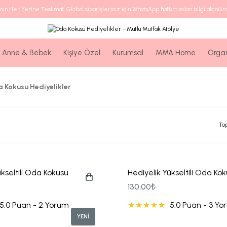
nin Her Yerine Teslimat. Global siparişleriniz için WhatsApp hattımızdan bilgi alabilirs
Anne & Bebek
Kişiye Özel
Kurumsal
MMA Home
Orga
 Kokusu Hediyelikler
To
ükseltili Oda Kokusu
Hediyelik Yükseltili Oda Ko
m Hediyeliği
Nişan Hediyeliği
130,00₺
5.0 Puan - 2 Yorum
5.0 Puan - 3 Y
YENİ