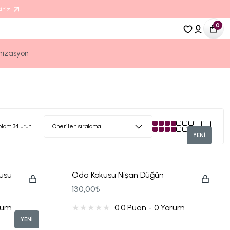
iniz.
0
nizasyon
plam 34 ürün
YENİ
kusu
Oda Kokusu Nişan Düğün
Hediyeliği
130,00₺
orum
0.0 Puan - 0 Yorum
YENİ