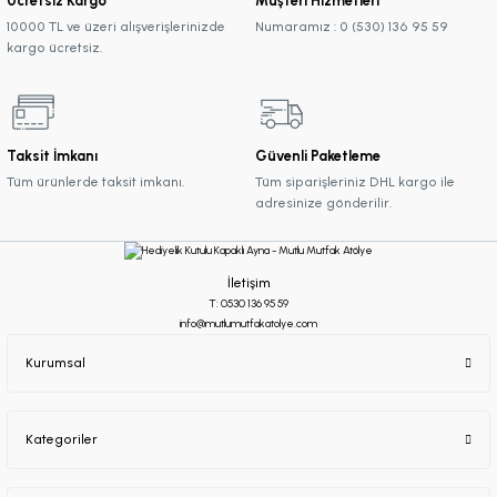
Ücretsiz Kargo
Müşteri Hizmetleri
10000 TL ve üzeri alışverişlerinizde
Numaramız : 0 (530) 136 95 59
kargo ücretsiz.
Taksit İmkanı
Güvenli Paketleme
Tüm ürünlerde taksit imkanı.
Tüm siparişleriniz DHL kargo ile
adresinize gönderilir.
İletişim
T: 0530 136 95 59
info@mutlumutfakatolye.com
Kurumsal
Kategoriler