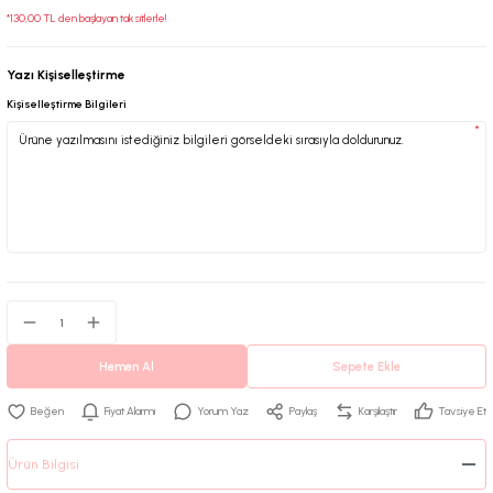
*130,00 TL den başlayan taksitlerle!
Yazı Kişiselleştirme
Kişiselleştirme Bilgileri
*
Hemen Al
Sepete Ekle
Fiyat Alarmı
Yorum Yaz
Paylaş
Karşılaştır
Tavsiye Et
Ürün Bilgisi