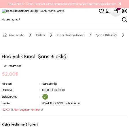
Türkiye’nin Her Yerine Teslimat. Global siparişleriniz için WhatsApp hattımızdan bilgi alabilirsiniz.
Anasayfa
Evlilik
Kına Hediyelikleri
Şans Bilekliği
Hediyelik Kınalı Şans Bilekliği
0 - Yorum Yap
52,00₺
Kategori
Şans Bilekliği
Stok Kodu
KINALIBİLEKLİK001
Stok Durumu
Havale
50,44 TL (%3,00 havale indirimi)
*52,00 TL den başlayan taksitlerle!
Kişiselleştirme Bilgileri