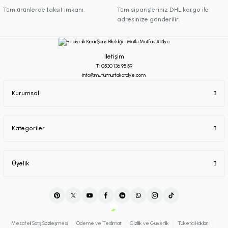
Tüm ürünlerde taksit imkanı.
Tüm siparişleriniz DHL kargo ile
adresinize gönderilir.
İletişim
T: 0530 136 95 59
info@mutlumutfakatolye.com
Kurumsal
Kategoriler
Üyelik
Mesafeli Satış Sözleşmesi
Ödeme ve Teslimat
Gizlilik ve Güvenlik
Tüketici Hakları