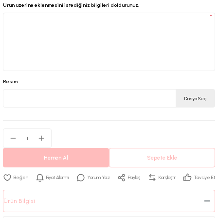
Ürün üzerine eklenmesini istediğiniz bilgileri doldurunuz.
*
Resim
Dosya Seç
Hemen Al
Sepete Ekle
Fiyat Alarmı
Yorum Yaz
Paylaş
Karşılaştır
Tavsiye Et
Ürün Bilgisi