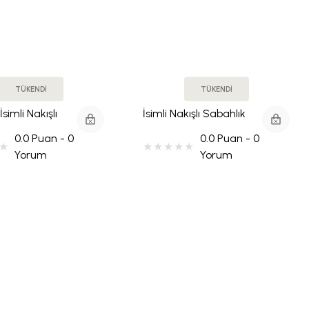
TÜKENDİ
TÜKENDİ
simli Nakışlı
İsimli Nakışlı Sabahlık
- Nil Yeşili
0.0 Puan - 0
0.0 Puan - 0
Yorum
Yorum