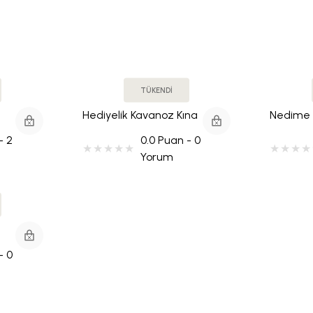
TÜKENDİ
Hediyelik Kavanoz Kına
Nedime İ
Sabahlık 
- 2
0.0 Puan - 0
Yorum
- 0