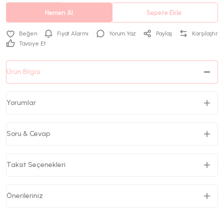
Hemen Al
Sepete Ekle
Fiyat Alarmı
Yorum Yaz
Paylaş
Karşılaştır
Tavsiye Et
Ürün Bilgisi
Yorumlar
Soru & Cevap
Taksit Seçenekleri
Önerileriniz