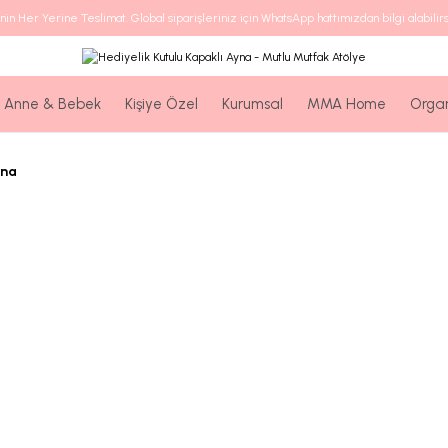
nin Her Yerine Teslimat. Global siparişleriniz için WhatsApp hattımızdan bilgi alabilirs
Anne & Bebek
Kişiye Özel
Kurumsal
MMA Home
Orga
yna