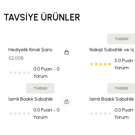
Tohum Kalem Hediyelikler
TAVSİYE ÜRÜNLER
Yılbaşı Hediyeliği
TÜKENDİ
Hediyelik Kınalı Şans
Nakışlı Sabahlık ve İç
Bilekliği
Elbise Takımı
52,00₺
5.0 Puan 
Yorum
0.0 Puan - 0
Yorum
TÜKENDİ
TÜKENDİ
İsimli Baskılı Sabahlık
İsimli Baskılı Sabahlık
Yeşil Çiçekli Gold Yazılı
Gold Motifli
0.0 Puan - 0
0.0 Puan 
Yorum
Yorum