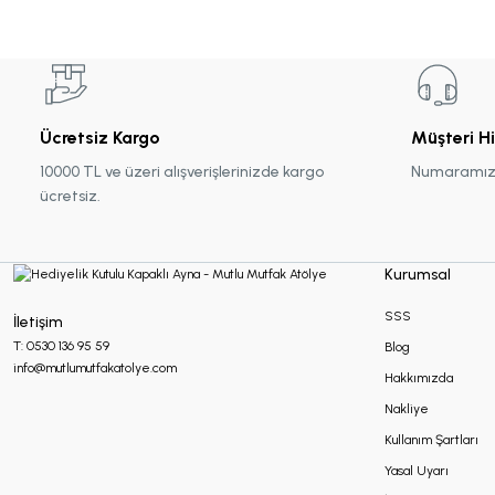
Ücretsiz Kargo
Müşteri H
10000 TL ve üzeri alışverişlerinizde kargo
Numaramız :
ücretsiz.
Kurumsal
SSS
İletişim
T: 0530 136 95 59
Blog
info@mutlumutfakatolye.com
Hakkımızda
Nakliye
Kullanım Şartları
Yasal Uyarı