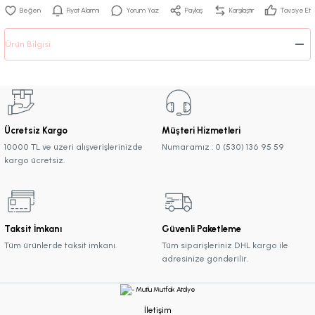
Fiyat Alarmı
Yorum Yaz
Paylaş
Karşılaştır
Tavsiye Et
Ürün Bilgisi
Ücretsiz Kargo
Müşteri Hizmetleri
10000 TL ve üzeri alışverişlerinizde
Numaramız : 0 (530) 136 95 59
kargo ücretsiz.
Taksit İmkanı
Güvenli Paketleme
Tüm ürünlerde taksit imkanı.
Tüm siparişleriniz DHL kargo ile
adresinize gönderilir.
İletişim