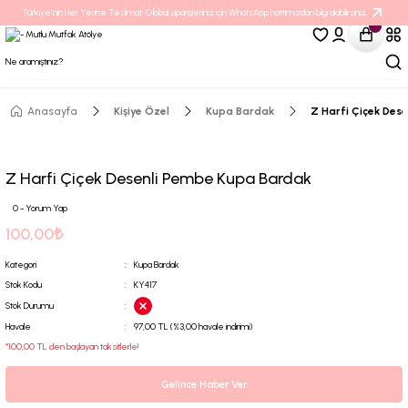
Türkiye’nin Her Yerine Teslimat. Global siparişleriniz için WhatsApp hattımızdan bilgi alabilirsiniz.
Anasayfa
Kişiye Özel
Kupa Bardak
Z Harfi Çiçek Des
Z Harfi Çiçek Desenli Pembe Kupa Bardak
0 - Yorum Yap
100,00₺
Kategori
Kupa Bardak
Stok Kodu
KY417
Stok Durumu
Havale
97,00 TL (%3,00 havale indirimi)
*100,00 TL den başlayan taksitlerle!
Gelince Haber Ver