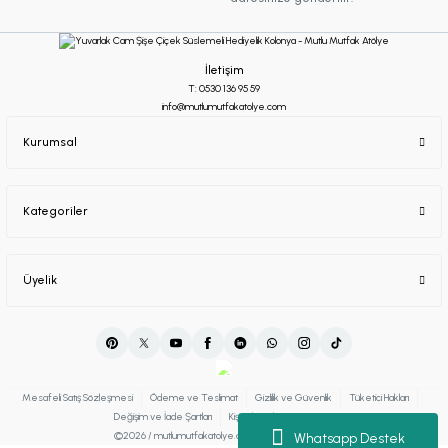
İletişim
T: 0530 136 95 59
info@mutlumutfakatolye.com
Kurumsal
Kategoriler
Üyelik
Mesafeli Satış Sözleşmesi
Ödeme ve Teslimat
Gizlilik ve Güvenlik
Tüketici Hakları
Değişim ve İade Şartları
Kişisel Verilerin Korunması
©2026 / mutlumutfakatolye.com Tüm Hakları Saklıdır.
Whatsapp Destek