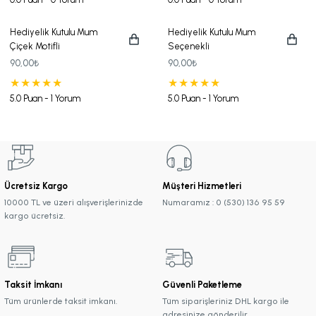
Hediyelik Kutulu Mum
Hediyelik Kutulu Mum
Çiçek Motifli
Seçenekli
90,00₺
90,00₺
5.0 Puan - 1 Yorum
5.0 Puan - 1 Yorum
Ücretsiz Kargo
Müşteri Hizmetleri
10000 TL ve üzeri alışverişlerinizde
Numaramız : 0 (530) 136 95 59
kargo ücretsiz.
Taksit İmkanı
Güvenli Paketleme
Tüm ürünlerde taksit imkanı.
Tüm siparişleriniz DHL kargo ile
adresinize gönderilir.