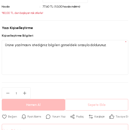
Havale
77,60 TL (%3,00 havale indirimi)
*80,00 TL den başlayan taksitlerle!
Yazı Kişiselleştirme
Kişiselleştirme Bilgileri
*
Hemen Al
Sepete Ekle
Fiyat Alarmı
Yorum Yaz
Paylaş
Karşılaştır
Tavsiye Et