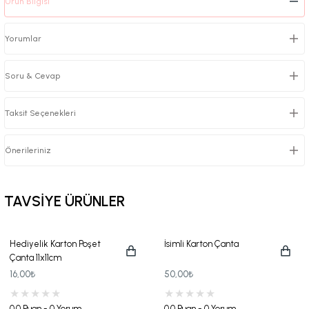
Ürün Bilgisi
Yorumlar
Soru & Cevap
Taksit Seçenekleri
Önerileriniz
TAVSİYE ÜRÜNLER
Hediyelik Karton Poşet
İsimli Karton Çanta
Çanta 11x11cm
16,00₺
50,00₺
0.0 Puan - 0 Yorum
0.0 Puan - 0 Yorum