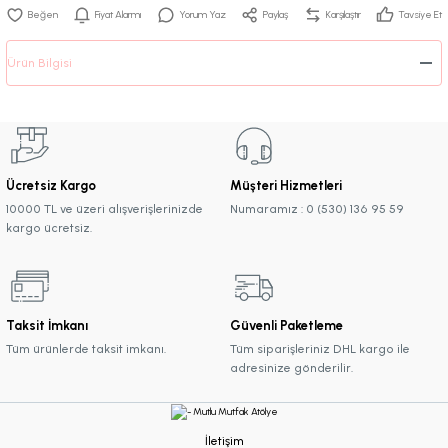
Fiyat Alarmı
Yorum Yaz
Paylaş
Karşılaştır
Tavsiye Et
Ürün Bilgisi
Ücretsiz Kargo
Müşteri Hizmetleri
10000 TL ve üzeri alışverişlerinizde
Numaramız : 0 (530) 136 95 59
kargo ücretsiz.
Taksit İmkanı
Güvenli Paketleme
Tüm ürünlerde taksit imkanı.
Tüm siparişleriniz DHL kargo ile
adresinize gönderilir.
İletişim