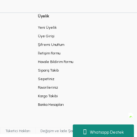
Üyelik
Yeni Üyelik
Üye Girişi
Şifremi Unuttum
İletişim Formu
Havale Bildirim Formu
Sipariş Takib
Sepetiniz
Favorileriniz
Kargo Takibi
Banka Hesapları
Tüketici Hakları
Değişim ve İade Şartları
Kişisel Verilerin Korunması
Whatsapp Destek