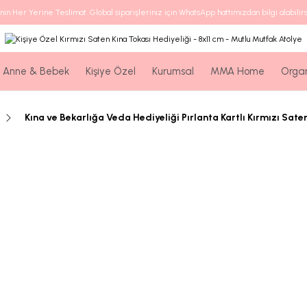
nin Her Yerine Teslimat. Global siparişleriniz için WhatsApp hattımızdan bilgi alabilirs
Anne & Bebek
Kişiye Özel
Kurumsal
MMA Home
Orga
Kına ve Bekarlığa Veda Hediyeliği Pırlanta Kartlı Kırmızı Sate