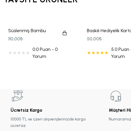
Tohum Kalem Hediyelikler
Yılbaşı Hediyeliği
Süslenmiş Bambu
Baskılı Hediyelik Kart
Yelpaze
Çanta
110,00₺
50,00₺
0.0 Puan - 0
5.0 Puan 
Yorum
Yorum
Ücretsiz Kargo
Müşteri H
10000 TL ve üzeri alışverişlerinizde kargo
Numaramız :
ücretsiz.