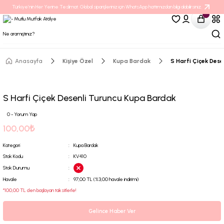
Türkiye’nin Her Yerine Teslimat. Global siparişleriniz için WhatsApp hattımızdan bilgi alabilirsiniz.
Anasayfa
Kişiye Özel
Kupa Bardak
S Harfi Çiçek Des
S Harfi Çiçek Desenli Turuncu Kupa Bardak
0 - Yorum Yap
100,00₺
Kategori
Kupa Bardak
Stok Kodu
KV410
Stok Durumu
Havale
97,00 TL (%3,00 havale indirimi)
*100,00 TL den başlayan taksitlerle!
Gelince Haber Ver