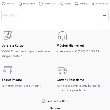
Fiyat Alarmı
Yorum Yaz
Paylaş
Karşılaştır
Tavsiye Et
Ürün Bilgisi
Ücretsiz Kargo
Müşteri Hizmetleri
10000 TL ve üzeri alışverişlerinizde
Numaramız : 0 (530) 136 95 59
kargo ücretsiz.
Taksit İmkanı
Güvenli Paketleme
Tüm ürünlerde taksit imkanı.
Tüm siparişleriniz DHL kargo ile
adresinize gönderilir.
İletişim