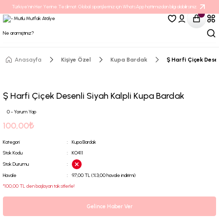
Türkiye’nin Her Yerine Teslimat. Global siparişleriniz için WhatsApp hattımızdan bilgi alabilirsiniz.
Anasayfa
Kişiye Özel
Kupa Bardak
Ş Harfi Çiçek Dese
Ş Harfi Çiçek Desenli Siyah Kalpli Kupa Bardak
0 - Yorum Yap
100,00₺
Kategori
Kupa Bardak
Stok Kodu
KO411
Stok Durumu
Havale
97,00 TL (%3,00 havale indirimi)
*100,00 TL den başlayan taksitlerle!
Gelince Haber Ver