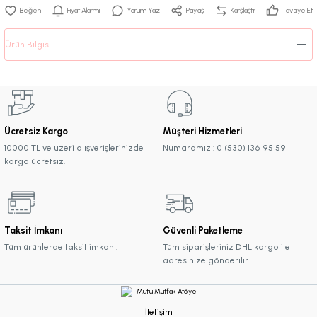
Fiyat Alarmı
Yorum Yaz
Paylaş
Karşılaştır
Tavsiye Et
Ürün Bilgisi
Ücretsiz Kargo
Müşteri Hizmetleri
10000 TL ve üzeri alışverişlerinizde
Numaramız : 0 (530) 136 95 59
kargo ücretsiz.
Taksit İmkanı
Güvenli Paketleme
Tüm ürünlerde taksit imkanı.
Tüm siparişleriniz DHL kargo ile
adresinize gönderilir.
İletişim