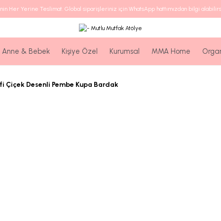
nin Her Yerine Teslimat. Global siparişleriniz için WhatsApp hattımızdan bilgi alabilirs
Anne & Bebek
Kişiye Özel
Kurumsal
MMA Home
Orga
fi Çiçek Desenli Pembe Kupa Bardak