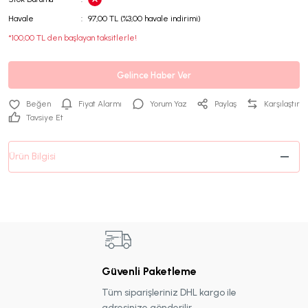
Havale
97,00 TL (%3,00 havale indirimi)
*100,00 TL den başlayan taksitlerle!
Gelince Haber Ver
Fiyat Alarmı
Yorum Yaz
Paylaş
Karşılaştır
Tavsiye Et
Ürün Bilgisi
Güvenli Paketleme
Tüm siparişleriniz DHL kargo ile
adresinize gönderilir.