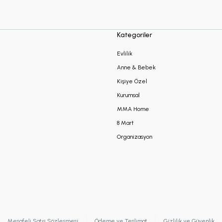
Kategoriler
Evlilik
Anne & Bebek
Kişiye Özel
Kurumsal
MMA Home
8 Mart
Organizasyon
Mesafeli Satış Sözleşmesi
Ödeme ve Teslimat
Gizlilik ve Güvenlik