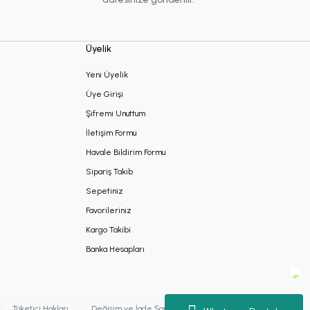
Üyelik
Yeni Üyelik
Üye Girişi
Şifremi Unuttum
İletişim Formu
Havale Bildirim Formu
Sipariş Takib
Sepetiniz
Favorileriniz
Kargo Takibi
Banka Hesapları
Tüketici Hakları
Değişim ve İade Şartları
Kişisel Verilerin Korunması