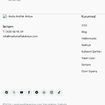
Makrome Hediyelikler
Kurumsal
Mum Hediyelikler
SSS
İletişim
T: 0530 136 95 59
Blog
info@mutlumutfakatolye.com
Hakkımızda
Oda Kokusu Hediyelikleri
Nakliye
Kullanım Şartları
Sabun Hediyelikler
Yasal Uyarı
İletişim
Özel Sipariş
Şans Bilekliği
Sukulent Hediyelik
©2026 / mutlumutfakatolye.com Tüm Hakları Saklıdır.