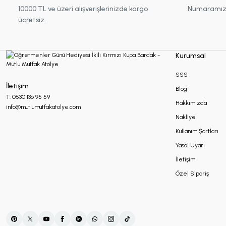
10000 TL ve üzeri alışverişlerinizde kargo
Numaramız :
Makrome Hediyelikler
ücretsiz.
Mum Hediyelikler
Kurumsal
SSS
Oda Kokusu Hediyelikleri
İletişim
Blog
T: 0530 136 95 59
Hakkımızda
info@mutlumutfakatolye.com
Nakliye
Sabun Hediyelikler
Kullanım Şartları
Yasal Uyarı
Şans Bilekliği
İletişim
Özel Sipariş
Sukulent Hediyelik