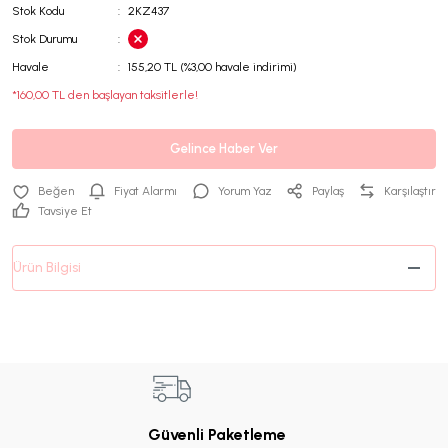
Stok Kodu
2KZ437
Stok Durumu
Havale
155,20 TL (%3,00 havale indirimi)
*160,00 TL den başlayan taksitlerle!
Gelince Haber Ver
Fiyat Alarmı
Yorum Yaz
Paylaş
Karşılaştır
Tavsiye Et
Ürün Bilgisi
Güvenli Paketleme