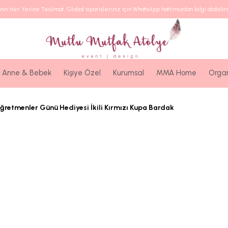
nin Her Yerine Teslimat. Global siparişleriniz için WhatsApp hattımızdan bilgi alabilirs
Anne & Bebek
Kişiye Özel
Kurumsal
MMA Home
Orga
ğretmenler Günü Hediyesi İkili Kırmızı Kupa Bardak