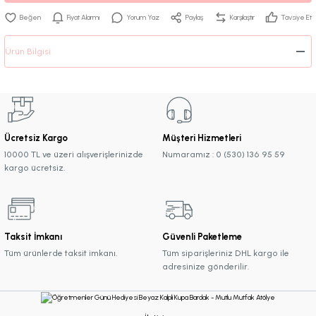
Fiyat Alarmı
Yorum Yaz
Paylaş
Karşılaştır
Tavsiye Et
Ürün Bilgisi
Ücretsiz Kargo
Müşteri Hizmetleri
10000 TL ve üzeri alışverişlerinizde
Numaramız : 0 (530) 136 95 59
kargo ücretsiz.
Taksit İmkanı
Güvenli Paketleme
Tüm ürünlerde taksit imkanı.
Tüm siparişleriniz DHL kargo ile
adresinize gönderilir.