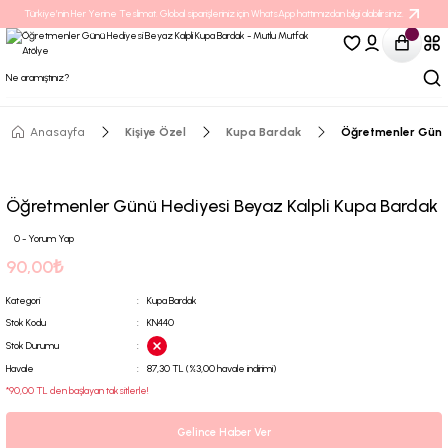
Türkiye’nin Her Yerine Teslimat. Global siparişleriniz için WhatsApp hattımızdan bilgi alabilirsiniz.
Anasayfa
Kişiye Özel
Kupa Bardak
Öğretmenler Günü 
Öğretmenler Günü Hediyesi Beyaz Kalpli Kupa Bardak
0 - Yorum Yap
90,00₺
Kategori
Kupa Bardak
Stok Kodu
KN440
Stok Durumu
Havale
87,30 TL (%3,00 havale indirimi)
*90,00 TL den başlayan taksitlerle!
Gelince Haber Ver