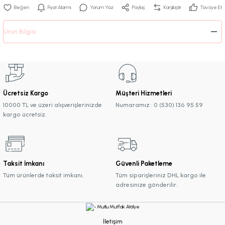
Fiyat Alarmı
Yorum Yaz
Paylaş
Karşılaştır
Tavsiye Et
Ürün Bilgisi
Ücretsiz Kargo
Müşteri Hizmetleri
10000 TL ve üzeri alışverişlerinizde
Numaramız : 0 (530) 136 95 59
kargo ücretsiz.
Taksit İmkanı
Güvenli Paketleme
Tüm ürünlerde taksit imkanı.
Tüm siparişleriniz DHL kargo ile
adresinize gönderilir.
İletişim