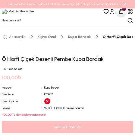
Türkiye’nin Her Yerine Teslimat. Global siparişleriniz için WhatsApp hattımızdan bilgi alabilirsiniz.
Anasayfa
Kişiye Özel
Kupa Bardak
Ö Harfi Çiçek Des
Ö Harfi Çiçek Desenli Pembe Kupa Bardak
0 - Yorum Yap
100,00₺
Kategori
Kupa Bardak
Stok Kodu
KY407
Stok Durumu
Havale
97,00 TL (%3,00 havale indirimi)
*100,00 TL den başlayan taksitlerle!
Gelince Haber Ver