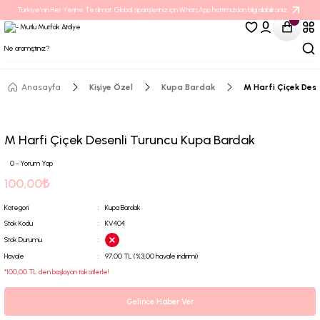
Türkiye’nin Her Yerine Teslimat. Global siparişleriniz için WhatsApp hattımızdan bilgi alabilirsiniz.
Anasayfa
Kişiye Özel
Kupa Bardak
M Harfi Çiçek Des
M Harfi Çiçek Desenli Turuncu Kupa Bardak
0 - Yorum Yap
100,00₺
Kategori
Kupa Bardak
Stok Kodu
KV404
Stok Durumu
Havale
97,00 TL (%3,00 havale indirimi)
*100,00 TL den başlayan taksitlerle!
Gelince Haber Ver