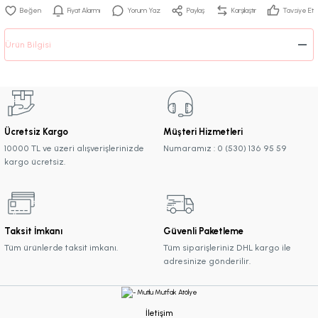
Fiyat Alarmı
Yorum Yaz
Paylaş
Karşılaştır
Tavsiye Et
Ürün Bilgisi
Ücretsiz Kargo
Müşteri Hizmetleri
10000 TL ve üzeri alışverişlerinizde
Numaramız : 0 (530) 136 95 59
kargo ücretsiz.
Taksit İmkanı
Güvenli Paketleme
Tüm ürünlerde taksit imkanı.
Tüm siparişleriniz DHL kargo ile
adresinize gönderilir.
İletişim