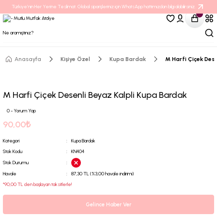
Türkiye’nin Her Yerine Teslimat. Global siparişleriniz için WhatsApp hattımızdan bilgi alabilirsiniz.
Anasayfa
Kişiye Özel
Kupa Bardak
M Harfi Çiçek Dese
M Harfi Çiçek Desenli Beyaz Kalpli Kupa Bardak
0 - Yorum Yap
90,00₺
Kategori
Kupa Bardak
Stok Kodu
KN404
Stok Durumu
Havale
87,30 TL (%3,00 havale indirimi)
*90,00 TL den başlayan taksitlerle!
Gelince Haber Ver