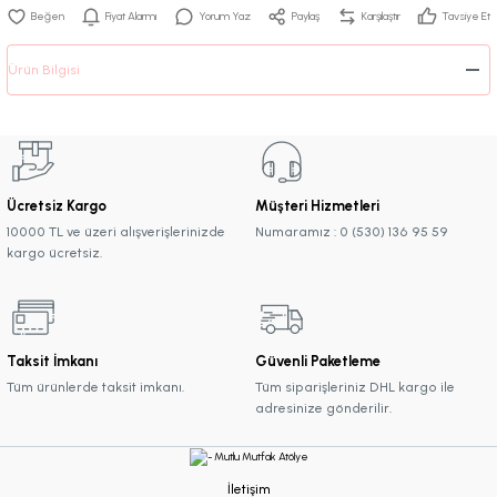
Fiyat Alarmı
Yorum Yaz
Paylaş
Karşılaştır
Tavsiye Et
Ürün Bilgisi
Ücretsiz Kargo
Müşteri Hizmetleri
10000 TL ve üzeri alışverişlerinizde
Numaramız : 0 (530) 136 95 59
kargo ücretsiz.
Taksit İmkanı
Güvenli Paketleme
Tüm ürünlerde taksit imkanı.
Tüm siparişleriniz DHL kargo ile
adresinize gönderilir.
İletişim