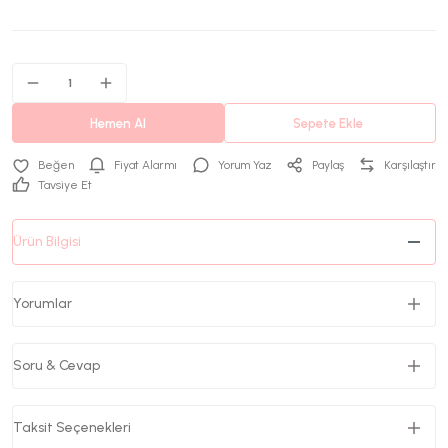
Hemen Al
Sepete Ekle
Fiyat Alarmı
Yorum Yaz
Paylaş
Karşılaştır
Tavsiye Et
Ürün Bilgisi
Yorumlar
Soru & Cevap
Taksit Seçenekleri