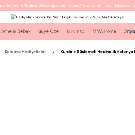
nin Her Yerine Teslimat. Global siparişleriniz için WhatsApp hattımızdan bilgi alabilirs
Anne & Bebek
Kişiye Özel
Kurumsal
MMA Home
Orga
Kolonya Hediyelikler
Kurdele Süslemeli Hediyelik Kolonya