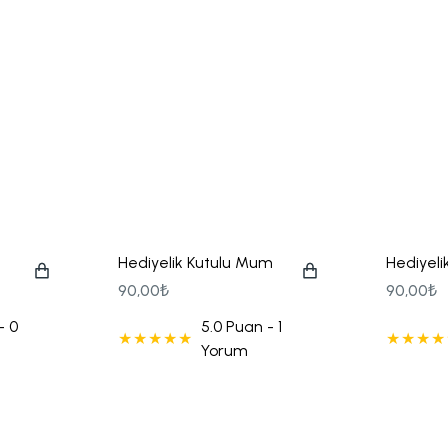
Hediyelik Kutulu Mum
Hediyel
Çiçek Motifli
Seçenek
90,00₺
90,00₺
- 0
5.0 Puan - 1
Yorum