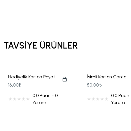
Tohum Kalem Hediyelikler
Yılbaşı Hediyeliği
TAVSİYE ÜRÜNLER
Hediyelik Karton Poşet
İsimli Karton Çanta
Çanta 11x11cm
16,00₺
50,00₺
0.0 Puan - 0
0.0 Puan 
Yorum
Yorum