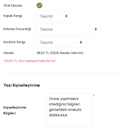
Stok Durumu
Kapak Rengi
Kolonya Seçeneği
Kurdele Rengi
Havale
58,20 TL (%3,00 havale indirimi)
*60,00 TL den başlayan taksitlerle!
Yazı Kişiselleştirme
*
Kişiselleştirme
Bilgileri