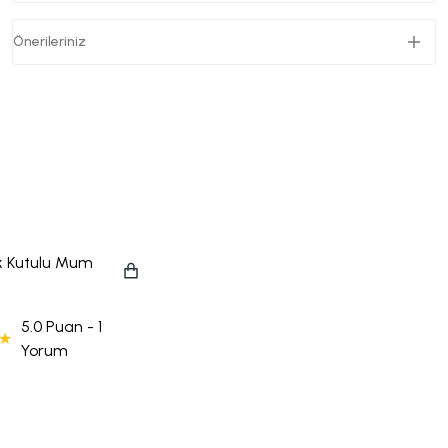
Önerileriniz
ik Kutulu Mum
li
5.0 Puan - 1
Yorum