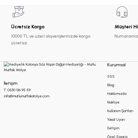
Ücretsiz Kargo
Müşteri H
10000 TL ve üzeri alışverişlerinizde kargo
Numaramız :
ücretsiz.
Kurumsal
SSS
İletişim
Blog
T: 0530 136 95 59
Hakkımızda
info@mutlumutfakatolye.com
Nakliye
Kullanım Şartları
Yasal Uyarı
İletişim
Özel Sipariş