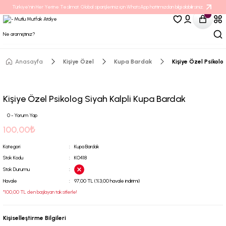
Türkiye’nin Her Yerine Teslimat. Global siparişleriniz için WhatsApp hattımızdan bilgi alabilirsiniz.
Anasayfa
Kişiye Özel
Kupa Bardak
Kişiye Özel Psikol
Kişiye Özel Psikolog Siyah Kalpli Kupa Bardak
0 - Yorum Yap
100,00₺
Kategori
Kupa Bardak
Stok Kodu
KO418
Stok Durumu
Havale
97,00 TL (%3,00 havale indirimi)
*100,00 TL den başlayan taksitlerle!
Kişiselleştirme Bilgileri