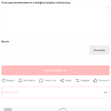
Ürün üzerine eklenmesini istediğiniz bilgileri doldurunuz.
*
Resim
Dosya Seç
Gelince Haber Ver
Fiyat Alarmı
Yorum Yaz
Paylaş
Karşılaştır
Tavsiye Et
Ürün Bilgisi