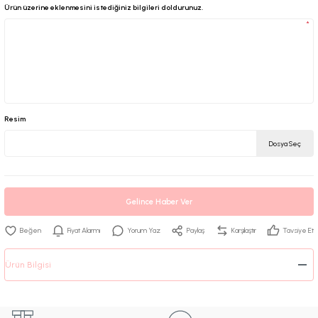
Ürün üzerine eklenmesini istediğiniz bilgileri doldurunuz.
*
Resim
Dosya Seç
Gelince Haber Ver
Fiyat Alarmı
Yorum Yaz
Paylaş
Karşılaştır
Tavsiye Et
Ürün Bilgisi