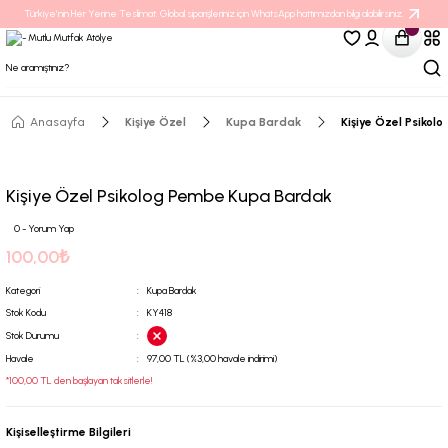
Türkiye’nin Her Yerine Teslimat. Global siparişleriniz için WhatsApp hattımızdan bilgi alabilirsiniz.
Anasayfa
Kişiye Özel
Kupa Bardak
Kişiye Özel Psiko
Kişiye Özel Psikolog Pembe Kupa Bardak
0 - Yorum Yap
100,00₺
Kategori
Kupa Bardak
Stok Kodu
KY418
Stok Durumu
Havale
97,00 TL (%3,00 havale indirimi)
*100,00 TL den başlayan taksitlerle!
Kişiselleştirme Bilgileri