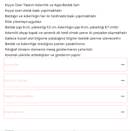
• Kişiye Özel Tasarım Kalemlik ve Kupa Bardak Seti
• Kişiye özel olarak baskı yapılmaktadır.
• Bardağın ve kalemliğin her iki tarafınada baskı yapılmaktadır.
• Elde yıkamaya uygundur.
• Bardak çapı 8 cm, yükskeliği 9,5 cm, kalemliğin çapı 8 cm, yüksekliği 8,7 cm'dir.
• Kalemlik ahşap kapak ve seramik alt taraf olmak üzere iki parçadan oluşmaktadır.
• Sadece kişisel ürün bilgisine yazacağınız bilgiler bardak üzerine işlenecektir.
• Bardak ve kalemliğe istediğiniz yazıları yazabilirsiniz.
• Fotoğraf olmasını isterseniz mesaj göndermeniz yeterlidir.
• Korumalı şekilde ambalajlanır ve gönderim yapılır.
Yorumlar
Soru & Cevap
Taksit Seçenekleri
Önerileriniz