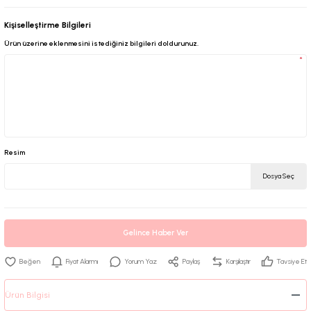
Kişiselleştirme Bilgileri
Ürün üzerine eklenmesini istediğiniz bilgileri doldurunuz.
*
Resim
Dosya Seç
Gelince Haber Ver
Fiyat Alarmı
Yorum Yaz
Paylaş
Karşılaştır
Tavsiye Et
Ürün Bilgisi