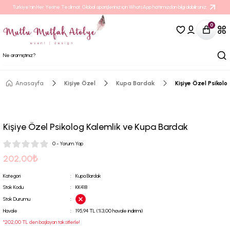
Türkiye’nin Her Yerine Teslimat. Global siparişleriniz için WhatsApp hattımızdan bilgi alabilirsiniz.
0
Anasayfa
Kişiye Özel
Kupa Bardak
Kişiye Özel Psikol
Kişiye Özel Psikolog Kalemlik ve Kupa Bardak
0 - Yorum Yap
202,00₺
Kategori
Kupa Bardak
Stok Kodu
KK418
Stok Durumu
Havale
195,94 TL (%3,00 havale indirimi)
*202,00 TL den başlayan taksitlerle!