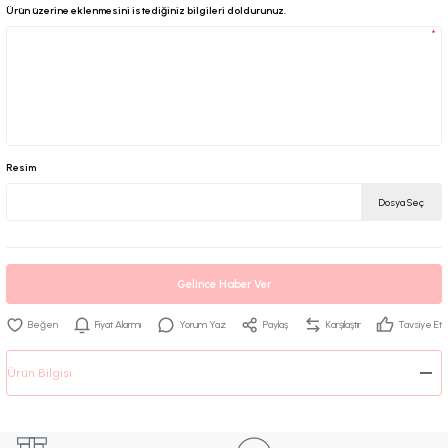
Ürün üzerine eklenmesini istediğiniz bilgileri doldurunuz.
*
Resim
Dosya Seç
Gelince Haber Ver
Fiyat Alarmı
Yorum Yaz
Paylaş
Karşılaştır
Tavsiye Et
Ürün Bilgisi