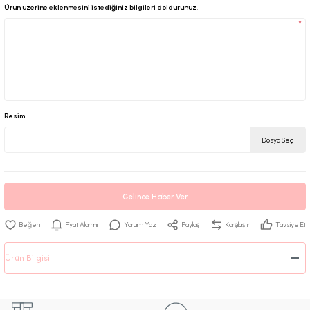
Ürün üzerine eklenmesini istediğiniz bilgileri doldurunuz.
*
Resim
Dosya Seç
Gelince Haber Ver
Fiyat Alarmı
Yorum Yaz
Paylaş
Karşılaştır
Tavsiye Et
Ürün Bilgisi