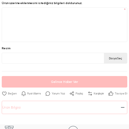
Ürün üzerine eklenmesini istediğiniz bilgileri doldurunuz.
*
Resim
Dosya Seç
Gelince Haber Ver
Fiyat Alarmı
Yorum Yaz
Paylaş
Karşılaştır
Tavsiye Et
Ürün Bilgisi