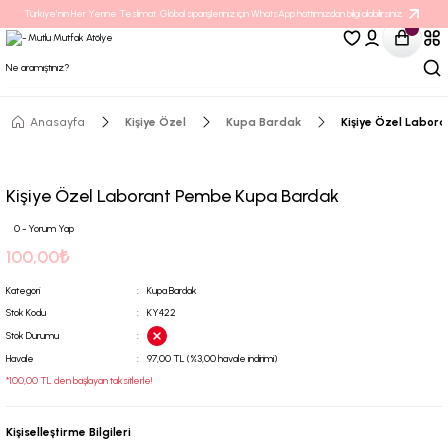
Türkiye’nin Her Yerine Teslimat. Global siparişleriniz için WhatsApp hattımızdan bilgi alabilirsiniz.
Anasayfa
Kişiye Özel
Kupa Bardak
Kişiye Özel Labor
Kişiye Özel Laborant Pembe Kupa Bardak
0 - Yorum Yap
100,00₺
Kategori
Kupa Bardak
Stok Kodu
KY422
Stok Durumu
Havale
97,00 TL (%3,00 havale indirimi)
*100,00 TL den başlayan taksitlerle!
Kişiselleştirme Bilgileri