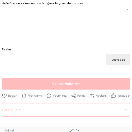
Ürün üzerine eklenmesini istediğiniz bilgileri doldurunuz.
*
Resim
Dosya Seç
Gelince Haber Ver
Fiyat Alarmı
Yorum Yaz
Paylaş
Karşılaştır
Tavsiye Et
Ürün Bilgisi