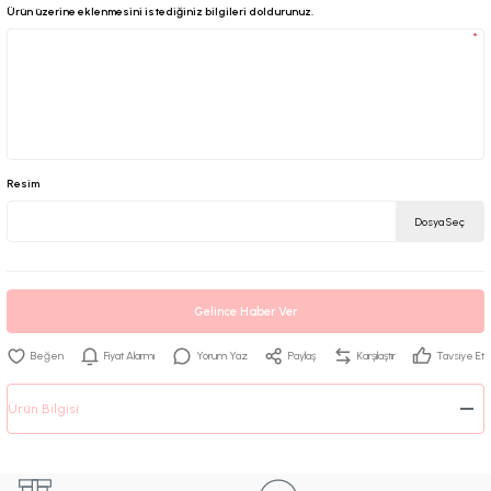
Ürün üzerine eklenmesini istediğiniz bilgileri doldurunuz.
*
Resim
Dosya Seç
Gelince Haber Ver
Fiyat Alarmı
Yorum Yaz
Paylaş
Karşılaştır
Tavsiye Et
Ürün Bilgisi