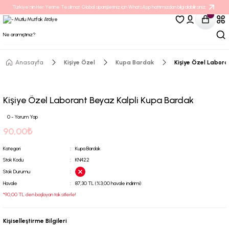
Türkiye’nin Her Yerine Teslimat. Global siparişleriniz için WhatsApp hattımızdan bilgi alabilirsiniz.
Anasayfa
Kişiye Özel
Kupa Bardak
Kişiye Özel Labora
Kişiye Özel Laborant Beyaz Kalpli Kupa Bardak
0 - Yorum Yap
90,00₺
Kategori
Kupa Bardak
Stok Kodu
KN422
Stok Durumu
Havale
87,30 TL (%3,00 havale indirimi)
*90,00 TL den başlayan taksitlerle!
Kişiselleştirme Bilgileri