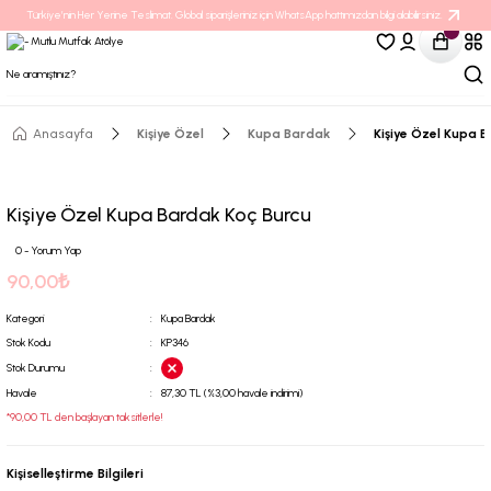
Türkiye’nin Her Yerine Teslimat. Global siparişleriniz için WhatsApp hattımızdan bilgi alabilirsiniz.
Anasayfa
Kişiye Özel
Kupa Bardak
Kişiye Özel Kupa B
Kişiye Özel Kupa Bardak Koç Burcu
0 - Yorum Yap
90,00₺
Kategori
Kupa Bardak
Stok Kodu
KP346
Stok Durumu
Havale
87,30 TL (%3,00 havale indirimi)
*90,00 TL den başlayan taksitlerle!
Kişiselleştirme Bilgileri