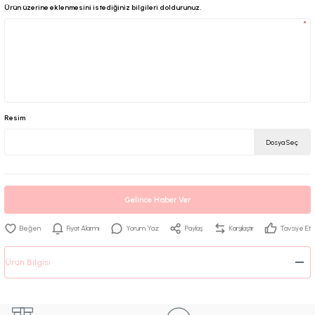
Ürün üzerine eklenmesini istediğiniz bilgileri doldurunuz.
*
Resim
Dosya Seç
Gelince Haber Ver
Fiyat Alarmı
Yorum Yaz
Paylaş
Karşılaştır
Tavsiye Et
Ürün Bilgisi