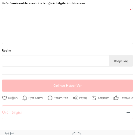
Ürün üzerine eklenmesini istediğiniz bilgileri doldurunuz.
*
Resim
Dosya Seç
Gelince Haber Ver
Fiyat Alarmı
Yorum Yaz
Paylaş
Karşılaştır
Tavsiye Et
Ürün Bilgisi