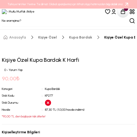
Türkiye’nin Her Yerine Teslimat. Global siparişleriniz için WhatsApp hattımızdan bilgi alabilirsiniz.
Anasayfa
Kişiye Özel
Kupa Bardak
Kişiye Özel Kupa B
Kişiye Özel Kupa Bardak K Harfi
0 - Yorum Yap
90,00₺
Kategori
Kupa Bardak
Stok Kodu
KP277
Stok Durumu
Havale
87,30 TL (%3,00 havale indirimi)
*90,00 TL den başlayan taksitlerle!
Kişiselleştirme Bilgileri