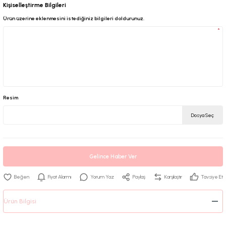
Kişiselleştirme Bilgileri
Ürün üzerine eklenmesini istediğiniz bilgileri doldurunuz.
*
Resim
Dosya Seç
Gelince Haber Ver
Fiyat Alarmı
Yorum Yaz
Paylaş
Karşılaştır
Tavsiye Et
Ürün Bilgisi