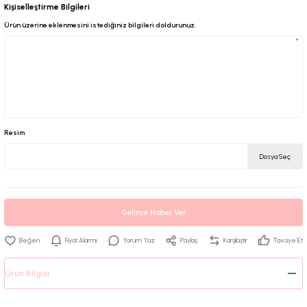
Kişiselleştirme Bilgileri
Ürün üzerine eklenmesini istediğiniz bilgileri doldurunuz.
*
Resim
Dosya Seç
Gelince Haber Ver
Fiyat Alarmı
Yorum Yaz
Paylaş
Karşılaştır
Tavsiye Et
Ürün Bilgisi