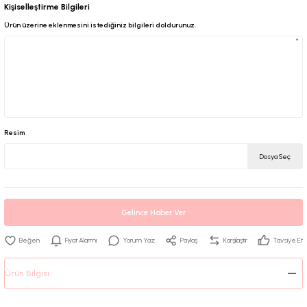
Kişiselleştirme Bilgileri
Ürün üzerine eklenmesini istediğiniz bilgileri doldurunuz.
*
Resim
Dosya Seç
Gelince Haber Ver
Fiyat Alarmı
Yorum Yaz
Paylaş
Karşılaştır
Tavsiye Et
Ürün Bilgisi