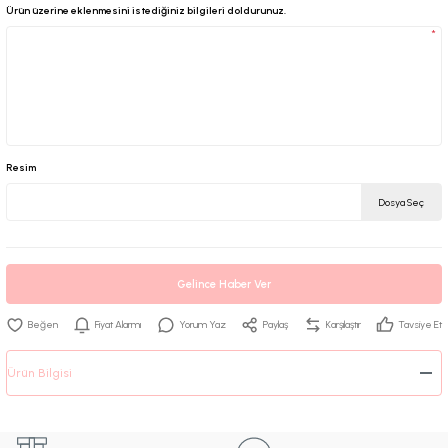
Ürün üzerine eklenmesini istediğiniz bilgileri doldurunuz.
*
Resim
Dosya Seç
Gelince Haber Ver
Fiyat Alarmı
Yorum Yaz
Paylaş
Karşılaştır
Tavsiye Et
Ürün Bilgisi