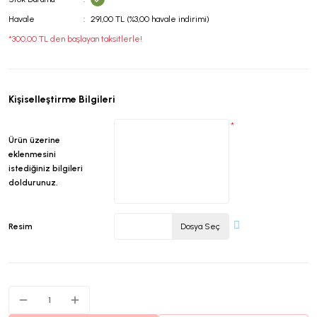
Havale
291,00 TL (%3,00 havale indirimi)
*300,00 TL den başlayan taksitlerle!
Kişiselleştirme Bilgileri
*
Ürün üzerine
eklenmesini
istediğiniz bilgileri
doldurunuz.
Resim
Dosya Seç