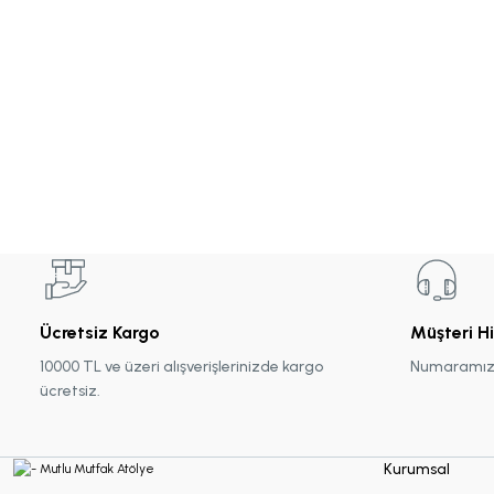
Makrome Hediyelikler
Mum Hediyelikler
Oda Kokusu Hediyelikleri
Sabun Hediyelikler
Ücretsiz Kargo
Müşteri H
Şans Bilekliği
10000 TL ve üzeri alışverişlerinizde kargo
Numaramız :
ücretsiz.
Sukulent Hediyelik
Kurumsal