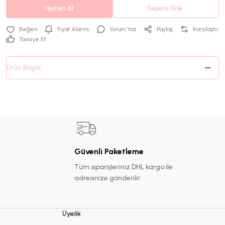
Hemen Al
Sepete Ekle
Fiyat Alarmı
Yorum Yaz
Paylaş
Karşılaştır
Tavsiye Et
Ürün Bilgisi
Güvenli Paketleme
Tüm siparişleriniz DHL kargo ile
adresinize gönderilir.
Üyelik