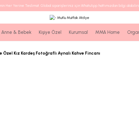
nin Her Yerine Teslimat. Global siparişleriniz için WhatsApp hattımızdan bilgi alabilirs
Anne & Bebek
Kişiye Özel
Kurumsal
MMA Home
Orga
ye Özel Kız Kardeş Fotoğraflı Aynalı Kahve Fincanı