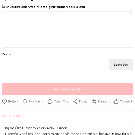
Ürün üzerine eklenmesini istediğiniz bilgileri doldurunuz.
*
Resim
Dosya Seç
Gelince Haber Ver
Fiyat Alarmı
Yorum Yaz
Paylaş
Karşılaştır
Tavsiye Et
Ürün Bilgisi
• Kişiye Özel Tasarım Ahşap Altlıklı Fincan
• Nescafe, yeşil çay, özel karışım çayları vb. içecekler için oldukça uygun boyutlu bir