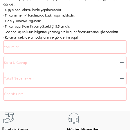
üründür.
• Kişiye özel olarak baskı yapılmaktadır.
• Fincanın her iki tarafına da baskı yapılmaktadır.
• Elde yıkamaya uygundur.
• Fincan çapı 8 cm, fincan yüksekliği 5,5 cm'dir.
• Sadece kişisel ürün bilgisine yazacağınız bilgiler fincan üzerine işlenecektir.
• Korumalı şekilde ambalajlanır ve gönderim yapılır.
Yorumlar
Soru & Cevap
Taksit Seçenekleri
Önerileriniz
Ücretsiz Kargo
Müşteri Hizmetleri