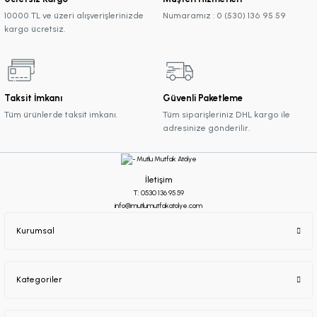
10000 TL ve üzeri alışverişlerinizde
Numaramız : 0 (530) 136 95 59
kargo ücretsiz.
Taksit İmkanı
Güvenli Paketleme
Tüm ürünlerde taksit imkanı.
Tüm siparişleriniz DHL kargo ile
adresinize gönderilir.
İletişim
T: 0530 136 95 59
info@mutlumutfakatolye.com
Kurumsal
Kategoriler