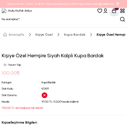
Türkiye’nin Her Yerine Teslimat. Global siparişleriniz için WhatsApp hattımızdan bilgi alabilirsiniz.
Anasayfa
Kişiye Özel
Kupa Bardak
Kişiye Özel Hemşir
Kişiye Özel Hemşire Siyah Kalpli Kupa Bardak
0 - Yorum Yap
100,00₺
Kategori
Kupa Bardak
Stok Kodu
KO419
Stok Durumu
Havale
97,00 TL (%3,00 havale indirimi)
*100,00 TL den başlayan taksitlerle!
Kişiselleştirme Bilgileri