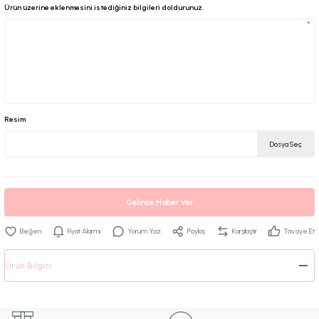
Ürün üzerine eklenmesini istediğiniz bilgileri doldurunuz.
*
Resim
Dosya Seç
Gelince Haber Ver
Fiyat Alarmı
Yorum Yaz
Paylaş
Karşılaştır
Tavsiye Et
Ürün Bilgisi