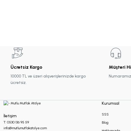
Makrome Hediyelikler
Mum Hediyelikler
Oda Kokusu Hediyelikleri
Ücretsiz Kargo
Müşteri H
Sabun Hediyelikler
10000 TL ve üzeri alışverişlerinizde kargo
Numaramız :
ücretsiz.
Şans Bilekliği
Kurumsal
Sukulent Hediyelik
SSS
İletişim
T: 0530 136 95 59
Blog
info@mutlumutfakatolye.com
Hakkımızda