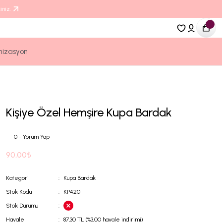
iniz.
nizasyon
Kişiye Özel Hemşire Kupa Bardak
0 - Yorum Yap
90,00₺
Kategori
Kupa Bardak
Stok Kodu
KP420
Stok Durumu
Havale
87,30 TL (%3,00 havale indirimi)