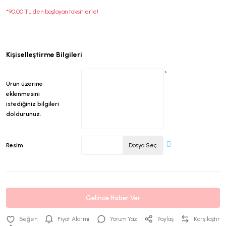
*90,00 TL den başlayan taksitlerle!
Kişiselleştirme Bilgileri
*
Ürün üzerine
eklenmesini
istediğiniz bilgileri
doldurunuz.
Resim
Dosya Seç
Gelince Haber Ver
Fiyat Alarmı
Yorum Yaz
Paylaş
Karşılaştır