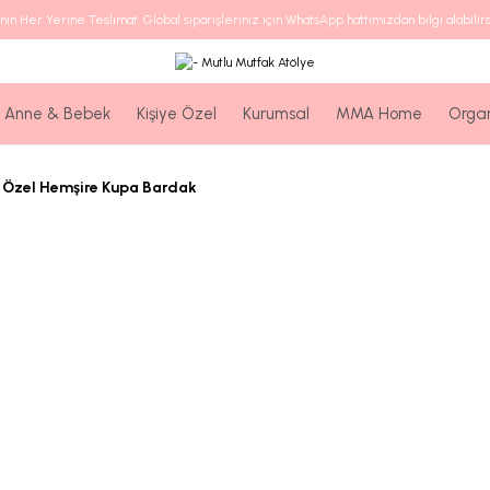
nin Her Yerine Teslimat. Global siparişleriniz için WhatsApp hattımızdan bilgi alabilirs
Anne & Bebek
Kişiye Özel
Kurumsal
MMA Home
Orga
e Özel Hemşire Kupa Bardak