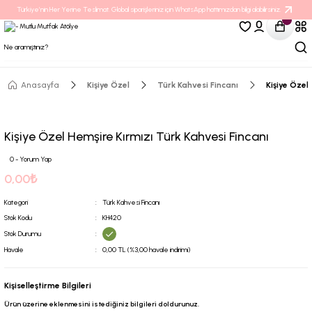
Türkiye’nin Her Yerine Teslimat. Global siparişleriniz için WhatsApp hattımızdan bilgi alabilirsiniz.
Anasayfa
Kişiye Özel
Türk Kahvesi Fincanı
Kişiye Özel
Kişiye Özel Hemşire Kırmızı Türk Kahvesi Fincanı
0 - Yorum Yap
0,00₺
Kategori
Türk Kahvesi Fincanı
Stok Kodu
KH420
Stok Durumu
Havale
0,00 TL (%3,00 havale indirimi)
Kişiselleştirme Bilgileri
Ürün üzerine eklenmesini istediğiniz bilgileri doldurunuz.