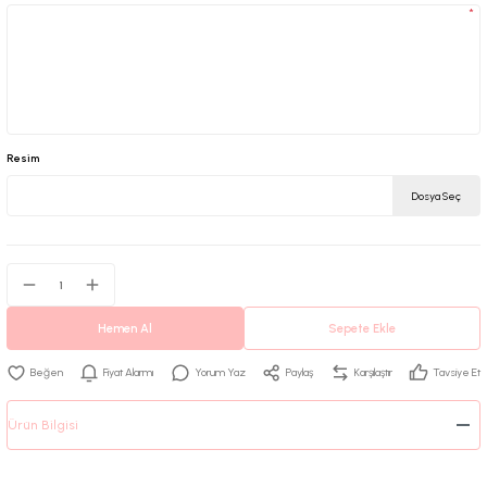
*
Resim
Dosya Seç
Hemen Al
Sepete Ekle
Fiyat Alarmı
Yorum Yaz
Paylaş
Karşılaştır
Tavsiye Et
Ürün Bilgisi