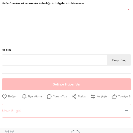
Ürün üzerine eklenmesini istediğiniz bilgileri doldurunuz.
*
Resim
Dosya Seç
Gelince Haber Ver
Fiyat Alarmı
Yorum Yaz
Paylaş
Karşılaştır
Tavsiye Et
Ürün Bilgisi