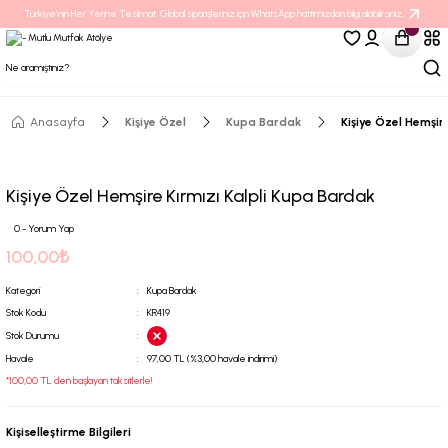
Türkiye’nin Her Yerine Teslimat. Global siparişleriniz için WhatsApp hattımızdan bilgi alabilirsiniz.
Anasayfa
Kişiye Özel
Kupa Bardak
Kişiye Özel Hemşir
Kişiye Özel Hemşire Kırmızı Kalpli Kupa Bardak
0 - Yorum Yap
100,00₺
Kategori
Kupa Bardak
Stok Kodu
KR419
Stok Durumu
Havale
97,00 TL (%3,00 havale indirimi)
*100,00 TL den başlayan taksitlerle!
Kişiselleştirme Bilgileri