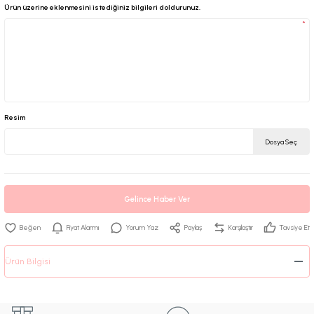
Ürün üzerine eklenmesini istediğiniz bilgileri doldurunuz.
*
Resim
Dosya Seç
Gelince Haber Ver
Fiyat Alarmı
Yorum Yaz
Paylaş
Karşılaştır
Tavsiye Et
Ürün Bilgisi