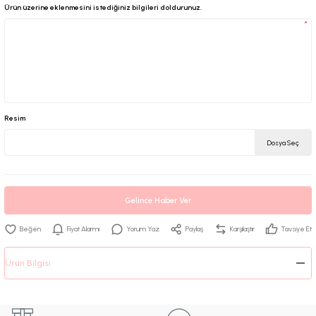
Ürün üzerine eklenmesini istediğiniz bilgileri doldurunuz.
*
Resim
Dosya Seç
Gelince Haber Ver
Fiyat Alarmı
Yorum Yaz
Paylaş
Karşılaştır
Tavsiye Et
Ürün Bilgisi