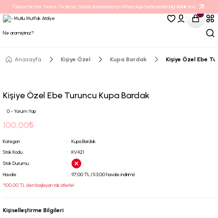
Türkiye’nin Her Yerine Teslimat. Global siparişleriniz için WhatsApp hattımızdan bilgi alabilirsiniz.
Anasayfa
Kişiye Özel
Kupa Bardak
Kişiye Özel Ebe T
Kişiye Özel Ebe Turuncu Kupa Bardak
0 - Yorum Yap
100,00₺
Kategori
Kupa Bardak
Stok Kodu
KV421
Stok Durumu
Havale
97,00 TL (%3,00 havale indirimi)
*100,00 TL den başlayan taksitlerle!
Kişiselleştirme Bilgileri