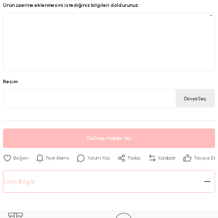
Ürün üzerine eklenmesini istediğiniz bilgileri doldurunuz.
*
Resim
Dosya Seç
Gelince Haber Ver
Fiyat Alarmı
Yorum Yaz
Paylaş
Karşılaştır
Tavsiye Et
Ürün Bilgisi