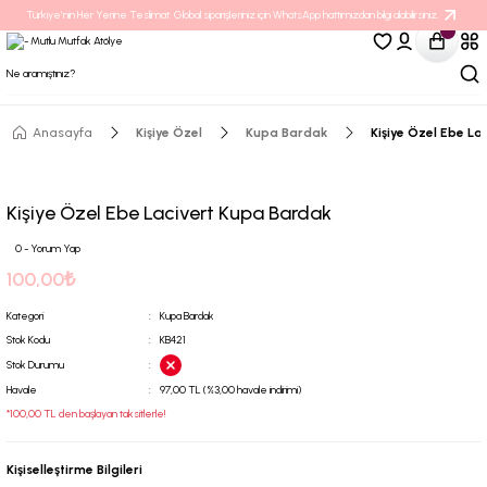
Türkiye’nin Her Yerine Teslimat. Global siparişleriniz için WhatsApp hattımızdan bilgi alabilirsiniz.
Anasayfa
Kişiye Özel
Kupa Bardak
Kişiye Özel Ebe La
Kişiye Özel Ebe Lacivert Kupa Bardak
0 - Yorum Yap
100,00₺
Kategori
Kupa Bardak
Stok Kodu
KB421
Stok Durumu
Havale
97,00 TL (%3,00 havale indirimi)
*100,00 TL den başlayan taksitlerle!
Kişiselleştirme Bilgileri