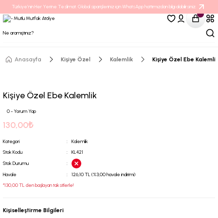
Türkiye’nin Her Yerine Teslimat. Global siparişleriniz için WhatsApp hattımızdan bilgi alabilirsiniz.
Anasayfa
Kişiye Özel
Kalemlik
Kişiye Özel Ebe Kalemli
Kişiye Özel Ebe Kalemlik
0 - Yorum Yap
130,00₺
Kategori
Kalemlik
Stok Kodu
KL421
Stok Durumu
Havale
126,10 TL (%3,00 havale indirimi)
*130,00 TL den başlayan taksitlerle!
Kişiselleştirme Bilgileri