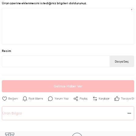
Ürün üzerine eklenmesini istediğiniz bilgileri doldurunuz.
*
Resim
Dosya Seç
Gelince Haber Ver
Fiyat Alarmı
Yorum Yaz
Paylaş
Karşılaştır
Tavsiye Et
Ürün Bilgisi