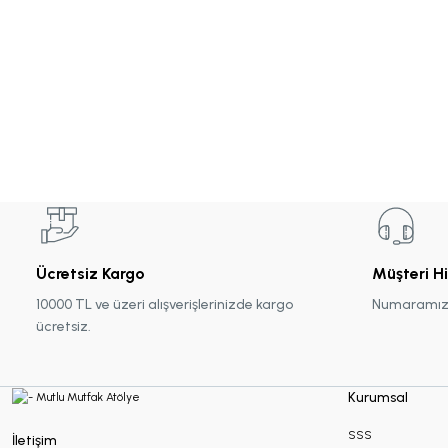
Makrome Hediyelikler
Mum Hediyelikler
Oda Kokusu Hediyelikleri
Sabun Hediyelikler
Ücretsiz Kargo
Müşteri H
10000 TL ve üzeri alışverişlerinizde kargo
Numaramız :
Şans Bilekliği
ücretsiz.
Sukulent Hediyelik
Kurumsal
SSS
İletişim