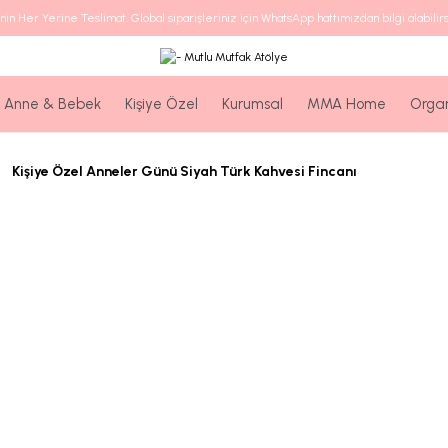
nin Her Yerine Teslimat. Global siparişleriniz için WhatsApp hattımızdan bilgi alabilirs
Anne & Bebek
Kişiye Özel
Kurumsal
MMA Home
Orga
Kişiye Özel Anneler Günü Siyah Türk Kahvesi Fincanı