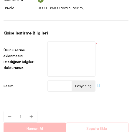
Havale
0,00 TL (%3,00 havale indirimi)
Kişiselleştirme Bilgileri
*
Ürün üzerine
eklenmesini
istediğiniz bilgileri
doldurunuz.
Resim
Dosya Seç
Hemen Al
Sepete Ekle