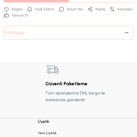
Fiyat Alarmı
Yorum Yaz
Paylaş
Karşılaştır
Tavsiye Et
Ürün Bilgisi
Güvenli Paketleme
Tüm siparişleriniz DHL kargo ile
adresinize gönderilir.
Üyelik
Yeni Üyelik