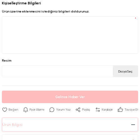
Kişiselleştirme Bilgileri
Ürün üzerine eklenmesini istediğiniz bilgileri doldurunuz.
*
Resim
Dosya Seç
Gelince Haber Ver
Fiyat Alarmı
Yorum Yaz
Paylaş
Karşılaştır
Tavsiye Et
Ürün Bilgisi