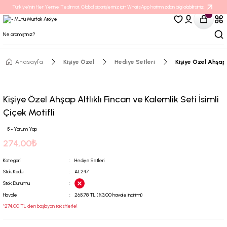
Türkiye’nin Her Yerine Teslimat. Global siparişleriniz için WhatsApp hattımızdan bilgi alabilirsiniz.
Anasayfa
Kişiye Özel
Hediye Setleri
Kişiye Özel Ahşap A
Kişiye Özel Ahşap Altlıklı Fincan ve Kalemlik Seti İsimli
Çiçek Motifli
5 - Yorum Yap
274,00₺
Kategori
Hediye Setleri
Stok Kodu
AL247
Stok Durumu
Havale
265,78 TL (%3,00 havale indirimi)
*274,00 TL den başlayan taksitlerle!