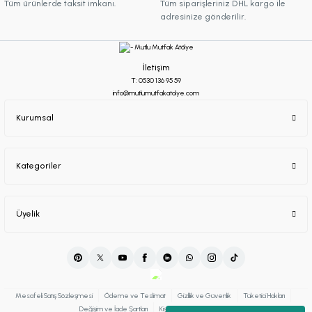
Tüm ürünlerde taksit imkanı.
Tüm siparişleriniz DHL kargo ile
adresinize gönderilir.
İletişim
T: 0530 136 95 59
info@mutlumutfakatolye.com
Kurumsal
Kategoriler
Üyelik
Mesafeli Satış Sözleşmesi
Ödeme ve Teslimat
Gizlilik ve Güvenlik
Tüketici Hakları
Değişim ve İade Şartları
Kişisel Verilerin Korunması