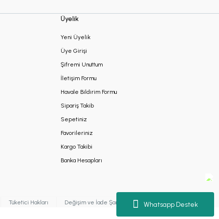
Üyelik
Yeni Üyelik
Üye Girişi
Şifremi Unuttum
İletişim Formu
Havale Bildirim Formu
Sipariş Takib
Sepetiniz
Favorileriniz
Kargo Takibi
Banka Hesapları
Tüketici Hakları
Değişim ve İade Şartları
Kişisel Verilerin Korunması
Whatsapp Destek