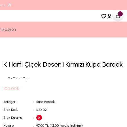
iniz.
nizasyon
K Harfi Çiçek Desenli Kırmızı Kupa Bardak
0 - Yorum Yap
100,00₺
Kategori
Kupa Bardak
Stok Kodu
KZ402
Stok Durumu
Havale
97,00 TL (%3,00 havale indirimi)