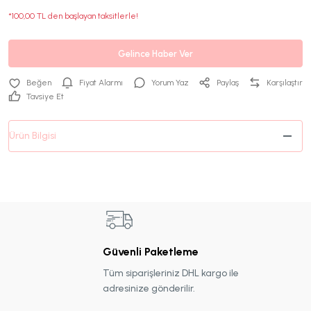
*100,00 TL den başlayan taksitlerle!
Gelince Haber Ver
Fiyat Alarmı
Yorum Yaz
Paylaş
Karşılaştır
Tavsiye Et
Ürün Bilgisi
Güvenli Paketleme
Tüm siparişleriniz DHL kargo ile
adresinize gönderilir.