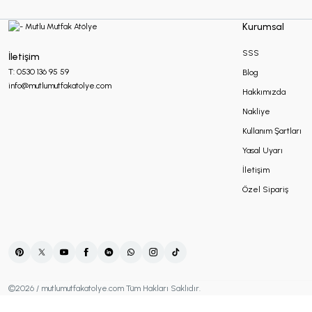
Makrome Hediyelikler
Kurumsal
SSS
İletişim
Mum Hediyelikler
T: 0530 136 95 59
Blog
info@mutlumutfakatolye.com
Hakkımızda
Nakliye
Oda Kokusu Hediyelikleri
Kullanım Şartları
Yasal Uyarı
Sabun Hediyelikler
İletişim
Özel Sipariş
Şans Bilekliği
Sukulent Hediyelik
©2026 / mutlumutfakatolye.com Tüm Hakları Saklıdır.