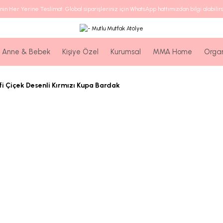
nin Her Yerine Teslimat. Global siparişleriniz için WhatsApp hattımızdan bilgi alabilirs
Anne & Bebek
Kişiye Özel
Kurumsal
MMA Home
Orga
fi Çiçek Desenli Kırmızı Kupa Bardak