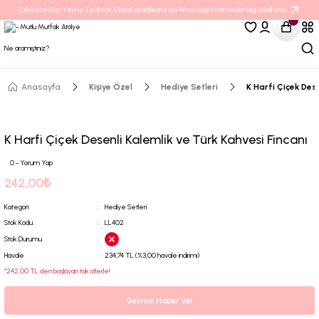
Türkiye’nin Her Yerine Teslimat. Global siparişleriniz için WhatsApp hattımızdan bilgi alabilirsiniz.
Anasayfa
Kişiye Özel
Hediye Setleri
K Harfi Çiçek Dese
K Harfi Çiçek Desenli Kalemlik ve Türk Kahvesi Fincanı
0 - Yorum Yap
242,00₺
Kategori
Hediye Setleri
Stok Kodu
LL402
Stok Durumu
Havale
234,74 TL (%3,00 havale indirimi)
*242,00 TL den başlayan taksitlerle!
Gelince Haber Ver