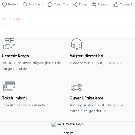
Fiyat Alarmı
Yorum Yaz
Paylaş
Karşılaştır
Tavsiye Et
Ürün Bilgisi
Ücretsiz Kargo
Müşteri Hizmetleri
10000 TL ve üzeri alışverişlerinizde
Numaramız : 0 (530) 136 95 59
kargo ücretsiz.
Taksit İmkanı
Güvenli Paketleme
Tüm ürünlerde taksit imkanı.
Tüm siparişleriniz DHL kargo ile
adresinize gönderilir.
İletişim