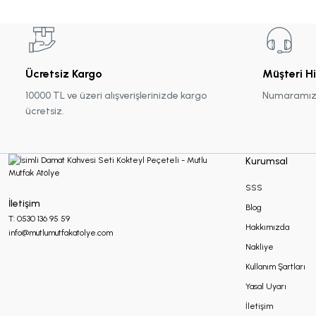
Tohum Kalem Hediyelikler
Yılbaşı Hediyeliği
Ücretsiz Kargo
Müşteri H
10000 TL ve üzeri alışverişlerinizde kargo
Numaramız :
ücretsiz.
Kurumsal
SSS
İletişim
Blog
T: 0530 136 95 59
Hakkımızda
info@mutlumutfakatolye.com
Nakliye
Kullanım Şartları
Yasal Uyarı
İletişim