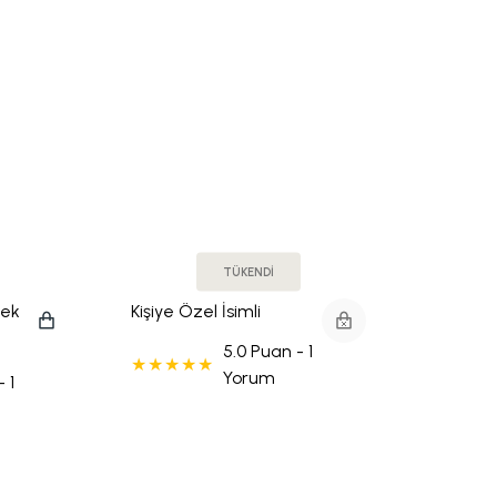
TÜKENDİ
çek
Kişiye Özel İsimli
Mermer Tepsi
5.0 Puan - 1
(Gold/Silver)
Yorum
 1