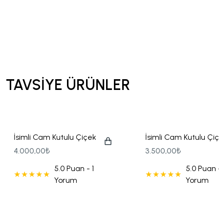
Makrome Hediyelikler
Mum Hediyelikler
TAVSİYE ÜRÜNLER
Oda Kokusu Hediyelikleri
Sabun Hediyelikler
İsimli Cam Kutulu Çiçek
İsimli Cam Kutulu Çi
Süslemeli Söz Nişan
Süslemeli Söz Nişan
4.000,00₺
3.500,00₺
Şans Bilekliği
Çikolatası
Çikolatası (150 Ad.
5.0 Puan - 1
5.0 Puan -
Çikolata)
Yorum
Yorum
Sukulent Hediyelik