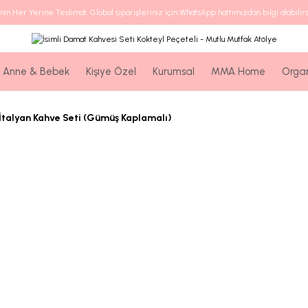
nin Her Yerine Teslimat. Global siparişleriniz için WhatsApp hattımızdan bilgi alabilirs
Anne & Bebek
Kişiye Özel
Kurumsal
MMA Home
Orga
İtalyan Kahve Seti (Gümüş Kaplamalı)