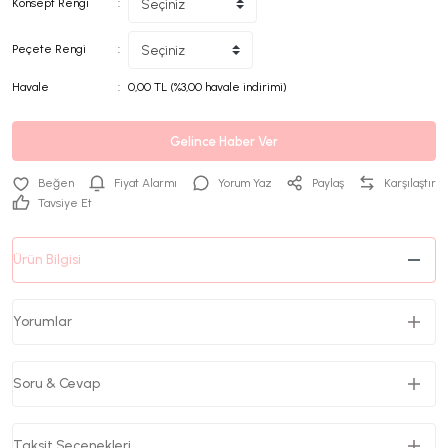
Konsept Rengi
Peçete Rengi
Havale
0,00 TL (%3,00 havale indirimi)
Gelince Haber Ver
Fiyat Alarmı
Yorum Yaz
Paylaş
Karşılaştır
Tavsiye Et
Ürün Bilgisi
Yorumlar
Soru & Cevap
Taksit Seçenekleri