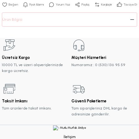
Fiyat Alarmı
Yorum Yaz
Paylaş
Karşılaştır
Tavsiye Et
Ürün Bilgisi
Ücretsiz Kargo
Müşteri Hizmetleri
10000 TL ve üzeri alışverişlerinizde
Numaramız : 0 (530) 136 95 59
kargo ücretsiz.
Taksit İmkanı
Güvenli Paketleme
Tüm ürünlerde taksit imkanı.
Tüm siparişleriniz DHL kargo ile
adresinize gönderilir.
İletişim