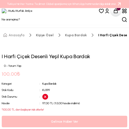
Türkiye’nin Her Yerine Teslimat. Global siparişleriniz için WhatsApp hattımızdan bilgi alabilirsiniz.
Anasayfa
Kişiye Özel
Kupa Bardak
I Harfi Çiçek Dese
I Harfi Çiçek Desenli Yeşil Kupa Bardak
0 - Yorum Yap
100,00₺
Kategori
Kupa Bardak
Stok Kodu
KU399
Stok Durumu
Havale
97,00 TL (%3,00 havale indirimi)
*100,00 TL den başlayan taksitlerle!
Gelince Haber Ver